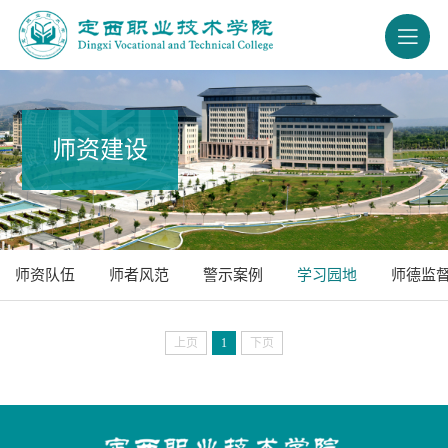
师资建设
师资队伍
师者风范
警示案例
学习园地
师德监
上页
1
下页