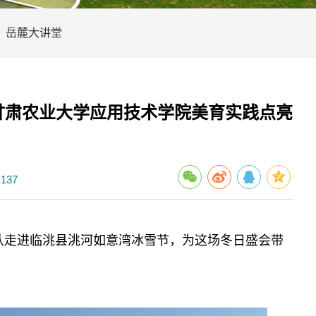
岳麓大讲堂
甘肃农业大学应用技术学院美育实践点亮
137
队走进临洮县洮河如意湾冰雪节，为这场冬日盛会带