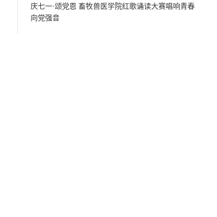
庆七一·颂党恩 畜牧兽医学院红歌诵读大赛唱响青春
向党强音