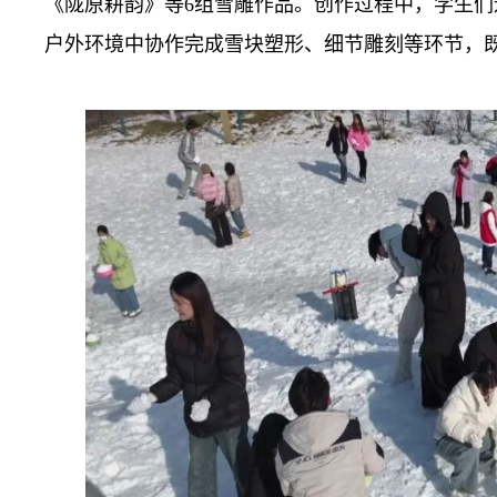
《陇原耕韵》等6组雪雕作品。创作过程中，学生们
户外环境中协作完成雪块塑形、细节雕刻等环节，