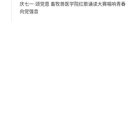
庆七一·颂党恩 畜牧兽医学院红歌诵读大赛唱响青春
向党强音