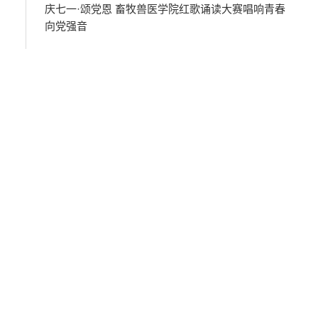
庆七一·颂党恩 畜牧兽医学院红歌诵读大赛唱响青春
向党强音